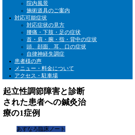
院内風景
施術道具のご案内
対応可能症状
対応症状の見方
腰痛・下肢・足の症状
首・肩・腕・指・背中の症状
頭、顔面、耳、口の症状
自律神経失調症
患者様の声
メニュー・料金について
アクセス・駐車場
起立性調節障害と診断
された患者への鍼灸治
療の1症例
あすなろ臨床ノート