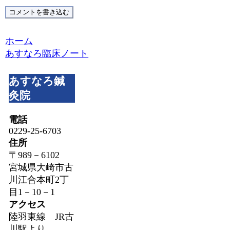
コメントを書き込む
ホーム
あすなろ臨床ノート
あすなろ鍼
灸院
電話
0229-25-6703
住所
〒989－6102
宮城県大崎市古
川江合本町2丁
目1－10－1
アクセス
陸羽東線 JR古
川駅より