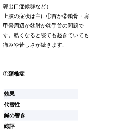
郭出口症候群など）
上肢の症状は主に①首か②鎖骨・肩
甲骨周辺か③肘か④手首の問題で
す。酷くなると寝ても起きていても
痛みや苦しさが続きます。
①
頚椎症
効果
代替性
鍼の響き
総評