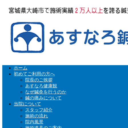
ホーム
初めてご利用の方へ
院長のご挨拶
あすなろ健康観
なぜ鍼灸を行うのか
鍼の痛みについて
当院について
スタッフ紹介
施術の流れ
院内風景
施術道具のご案内