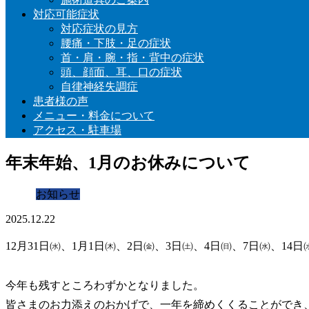
対応可能症状
対応症状の見方
腰痛・下肢・足の症状
首・肩・腕・指・背中の症状
頭、顔面、耳、口の症状
自律神経失調症
患者様の声
メニュー・料金について
アクセス・駐車場
年末年始、1月のお休みについて
お知らせ
2025.12.22
12月31日㈬、1月1日㈭、2日㈮、3日㈯、4日㈰、7日㈬、14
今年も残すところわずかとなりました。
皆さまのお力添えのおかげで、一年を締めくくることができ