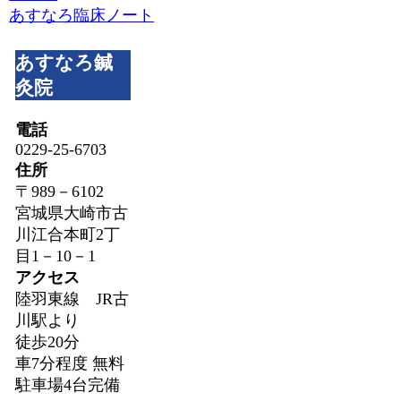
あすなろ臨床ノート
あすなろ鍼
灸院
電話
0229-25-6703
住所
〒989－6102
宮城県大崎市古
川江合本町2丁
目1－10－1
アクセス
陸羽東線 JR古
川駅より
徒歩20分
車7分程度 無料
駐車場4台完備