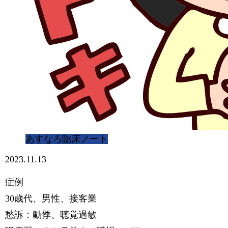
あすなろ臨床ノート
2023.11.13
症例
30歳代、男性、接客業
愁訴：動悸、聴覚過敏