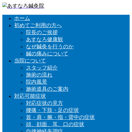
ホーム
初めてご利用の方へ
院長のご挨拶
あすなろ健康観
なぜ鍼灸を行うのか
鍼の痛みについて
当院について
スタッフ紹介
施術の流れ
院内風景
施術道具のご案内
対応可能症状
対応症状の見方
腰痛・下肢・足の症状
首・肩・腕・指・背中の症状
頭、顔面、耳、口の症状
自律神経失調症