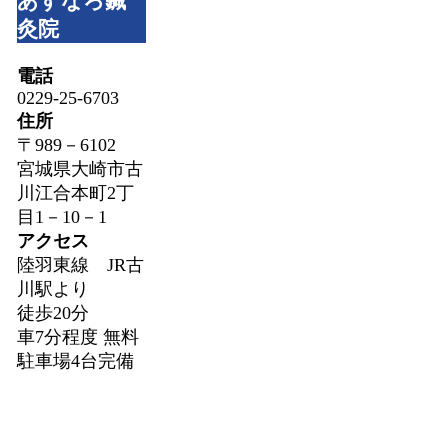
あすなろ鍼
灸院
電話
0229-25-6703
住所
〒989－6102
宮城県大崎市古
川江合本町2丁
目1－10－1
アクセス
陸羽東線 JR古
川駅より
徒歩20分
車7分程度 無料
駐車場4台完備