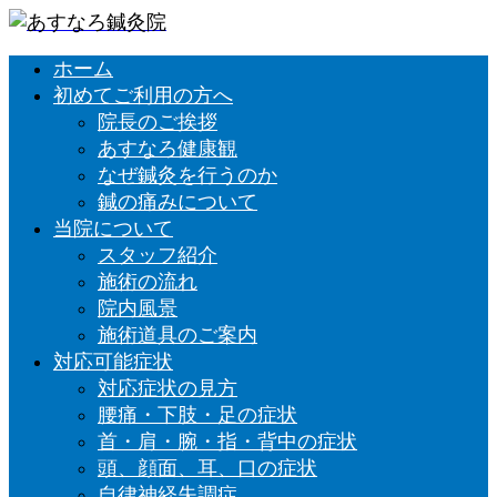
ホーム
初めてご利用の方へ
院長のご挨拶
あすなろ健康観
なぜ鍼灸を行うのか
鍼の痛みについて
当院について
スタッフ紹介
施術の流れ
院内風景
施術道具のご案内
対応可能症状
対応症状の見方
腰痛・下肢・足の症状
首・肩・腕・指・背中の症状
頭、顔面、耳、口の症状
自律神経失調症