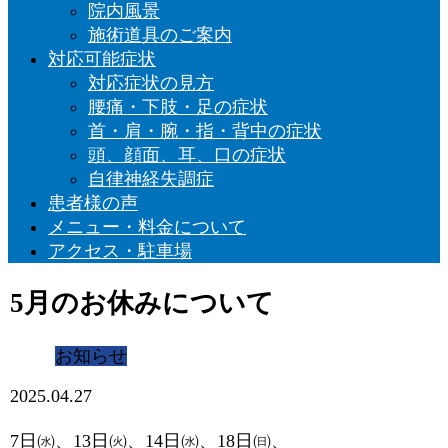
院内風景
施術道具のご案内
対応可能症状
対応症状の見方
腰痛・下肢・足の症状
首・肩・腕・指・背中の症状
頭、顔面、耳、口の症状
自律神経失調症
患者様の声
メニュー・料金について
アクセス・駐車場
5月のお休みについて
お知らせ
2025.04.27
7日㈬、13日㈫、14日㈬、18日㈰、