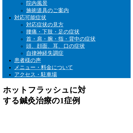
院内風景
施術道具のご案内
対応可能症状
対応症状の見方
腰痛・下肢・足の症状
首・肩・腕・指・背中の症状
頭、顔面、耳、口の症状
自律神経失調症
患者様の声
メニュー・料金について
アクセス・駐車場
ホットフラッシュに対
する鍼灸治療の1症例