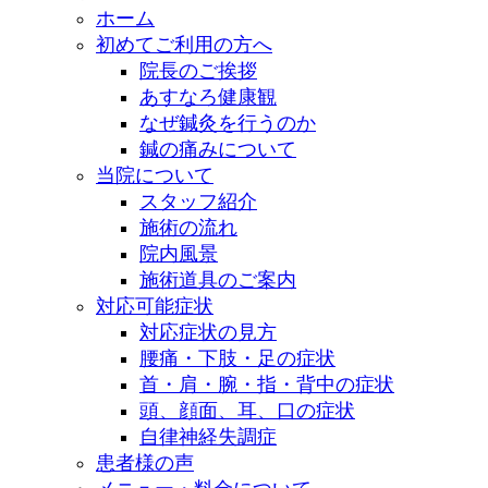
ホーム
初めてご利用の方へ
院長のご挨拶
あすなろ健康観
なぜ鍼灸を行うのか
鍼の痛みについて
当院について
スタッフ紹介
施術の流れ
院内風景
施術道具のご案内
対応可能症状
対応症状の見方
腰痛・下肢・足の症状
首・肩・腕・指・背中の症状
頭、顔面、耳、口の症状
自律神経失調症
患者様の声