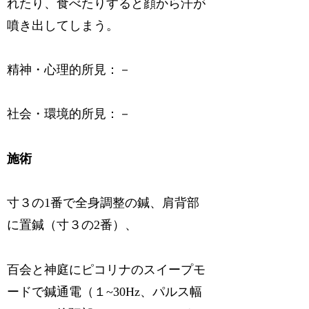
れたり、食べたりすると顔から汗が
噴き出してしまう。
精神・心理的所見：－
社会・環境的所見：－
施術
寸３の1番で全身調整の鍼、肩背部
に置鍼（寸３の2番）、
百会と神庭にピコリナのスイープモ
ードで鍼通電（１~30Hz、パルス幅